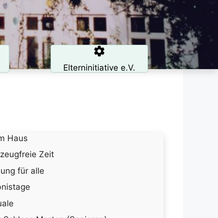
Elterninitiative e.V.
am Haus
zeugfreie Zeit
ung für alle
bnistage
uale