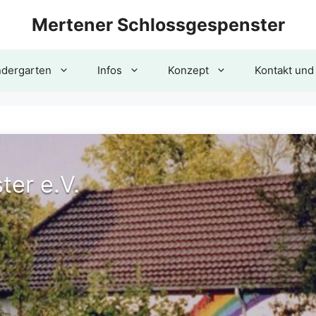
Mertener Schlossgespenster
ndergarten
Infos
Konzept
Kontakt und
er e.V.