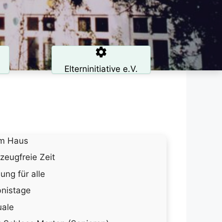
Elterninitiative e.V.
am Haus
zeugfreie Zeit
ung für alle
bnistage
uale