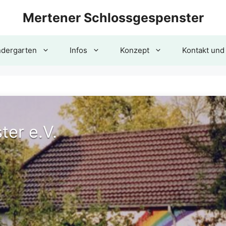
Mertener Schlossgespenster
ndergarten
Infos
Konzept
Kontakt und
er e.V.